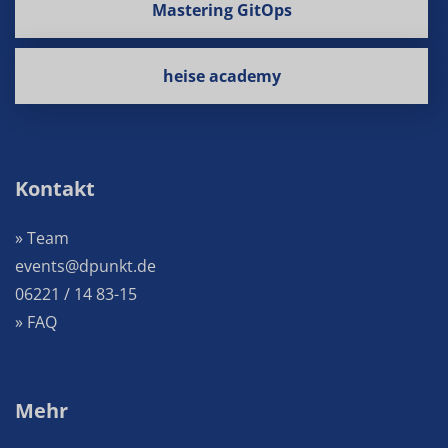
Mastering GitOps
heise academy
Kontakt
» Team
events@dpunkt.de
06221 / 14 83-15
» FAQ
Mehr