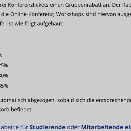
drei Konferenztickets einen Gruppenrabatt an. Der Rabat
ür die Online-Konferenz; Workshops sind hiervon ausg
el ist wie folgt aufgebaut:
%
 25%
 30%
 35%
utomatisch abgezogen, sobald sich die entsprechend
orb befindet.
Rabatte für
Studierende
oder
Mitarbeitende ei