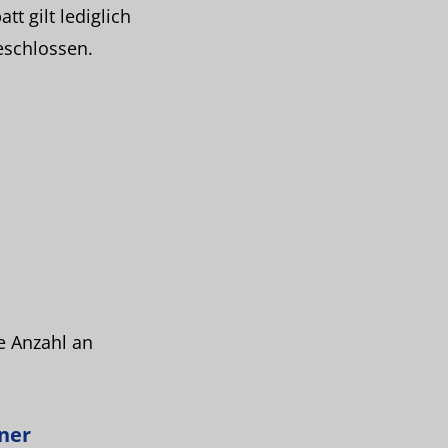
t gilt lediglich
eschlossen.
e Anzahl an
ner