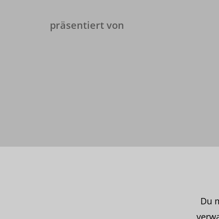
präsentiert von
Du m
verwa