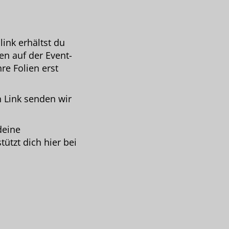
ink erhältst du
en auf der Event-
re Folien erst
n Link senden wir
deine
ützt dich hier bei