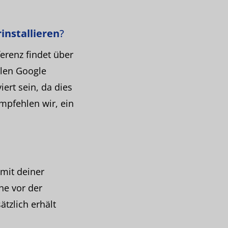
rinstallieren
?
erenz findet über
hlen Google
ert sein, da dies
mpfehlen wir, ein
 mit deiner
he vor der
ätzlich erhält